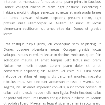
Interdum et malesuada fames ac ante ipsum primis in faucibus.
Donec volutpat bibendum diam eget posuere. Pellentesque
habitant morbi tristique senectus et netus et malesuada fames
ac turpis egestas. Aliquam adipiscing pretium tortor, eget
pretium nulla ullamcorper id. Nullam ac nunc at lectus
elementum vestibulum sit amet vitae dui. Donec ut gravida
lorem.
Cras tristique turpis justo, eu consequat sem adipiscing ut.
Donec posuere bibendum metus. Quisque gravida luctus
volutpat. Mauris interdum, lectus in dapibus molestie, quam felis
sollicitudin mauris, sit amet tempus velit lectus nec lorem.
Nullam vel mollis neque. Lorem ipsum dolor sit amet,
consectetur adipiscing elit. Nullam vel enim dui. Cum sociis
natoque penatibus et magnis dis parturient montes, nascetur
ridiculus mus. Sed tincidunt accumsan massa id viverra. Sed
sagittis, nisl sit amet imperdiet convallis, nunc tortor consequat
tellus, vel molestie neque nulla non ligula. Proin tincidunt tellus
ac porta volutpat. Cras mattis congue lacus id bibendum. Mauris
ut sodales libero. Maecenas feugiat sit amet enim in accumsan.