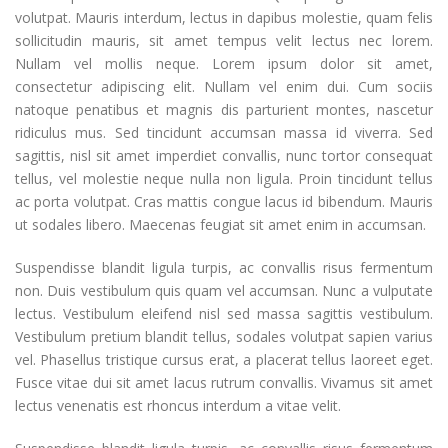
volutpat. Mauris interdum, lectus in dapibus molestie, quam felis
sollicitudin mauris, sit amet tempus velit lectus nec lorem.
Nullam vel mollis neque. Lorem ipsum dolor sit amet,
consectetur adipiscing elit. Nullam vel enim dui. Cum sociis
natoque penatibus et magnis dis parturient montes, nascetur
ridiculus mus. Sed tincidunt accumsan massa id viverra. Sed
sagittis, nisl sit amet imperdiet convallis, nunc tortor consequat
tellus, vel molestie neque nulla non ligula. Proin tincidunt tellus
ac porta volutpat. Cras mattis congue lacus id bibendum. Mauris
ut sodales libero. Maecenas feugiat sit amet enim in accumsan.
Suspendisse blandit ligula turpis, ac convallis risus fermentum
non. Duis vestibulum quis quam vel accumsan. Nunc a vulputate
lectus. Vestibulum eleifend nisl sed massa sagittis vestibulum.
Vestibulum pretium blandit tellus, sodales volutpat sapien varius
vel. Phasellus tristique cursus erat, a placerat tellus laoreet eget.
Fusce vitae dui sit amet lacus rutrum convallis. Vivamus sit amet
lectus venenatis est rhoncus interdum a vitae velit.