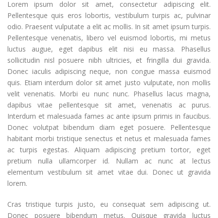
Lorem ipsum dolor sit amet, consectetur adipiscing elit.
Pellentesque quis eros lobortis, vestibulum turpis ac, pulvinar
odio. Praesent vulputate a elit ac mollis. In sit amet ipsum turpis.
Pellentesque venenatis, libero vel euismod lobortis, mi metus
luctus augue, eget dapibus elit nisi eu massa. Phasellus
sollicitudin nisl posuere nibh ultricies, et fringilla dui gravida.
Donec iaculis adipiscing neque, non congue massa euismod
quis. Etiam interdum dolor sit amet justo vulputate, non mollis
velit venenatis. Morbi eu nunc nunc. Phasellus lacus magna,
dapibus vitae pellentesque sit amet, venenatis ac purus.
Interdum et malesuada fames ac ante ipsum primis in faucibus.
Donec volutpat bibendum diam eget posuere. Pellentesque
habitant morbi tristique senectus et netus et malesuada fames
ac turpis egestas. Aliquam adipiscing pretium tortor, eget
pretium nulla ullamcorper id. Nullam ac nunc at lectus
elementum vestibulum sit amet vitae dui. Donec ut gravida
lorem.
Cras tristique turpis justo, eu consequat sem adipiscing ut.
Donec posuere bibendum metus. Quisque gravida luctus