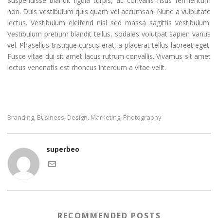
Suspendisse blandit ligula turpis, ac convallis risus fermentum
non. Duis vestibulum quis quam vel accumsan. Nunc a vulputate
lectus. Vestibulum eleifend nisl sed massa sagittis vestibulum.
Vestibulum pretium blandit tellus, sodales volutpat sapien varius
vel. Phasellus tristique cursus erat, a placerat tellus laoreet eget.
Fusce vitae dui sit amet lacus rutrum convallis. Vivamus sit amet
lectus venenatis est rhoncus interdum a vitae velit.
Branding
Business
Design
Marketing
Photography
,
,
,
,
superbeo
RECOMMENDED POSTS