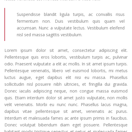
Suspendisse blandit ligula turpis, ac convallis risus
fermentum non. Duis vestibulum quis quam vel
accumsan. Nunc a vulputate lectus. Vestibulum eleifend
nisl sed massa sagittis vestibulum.
Lorem ipsum dolor sit amet, consectetur adipiscing elit.
Pellentesque quis eros lobortis, vestibulum turpis ac, pulvinar
odio. Praesent vulputate a elit ac mollis. In sit amet ipsum turpis.
Pellentesque venenatis, libero vel euismod lobortis, mi metus
luctus augue, eget dapibus elit nisi eu massa. Phasellus
sollicitudin nisl posuere nibh ultricies, et fringilla dui gravida.
Donec iaculis adipiscing neque, non congue massa euismod
quis. Etiam interdum dolor sit amet justo vulputate, non mollis
velit venenatis. Morbi eu nunc nunc. Phasellus lacus magna,
dapibus vitae pellentesque sit amet, venenatis ac purus.
Interdum et malesuada fames ac ante ipsum primis in faucibus.
Donec volutpat bibendum diam eget posuere. Pellentesque
habitant morbi tristique senectus et netus et malesuada fames